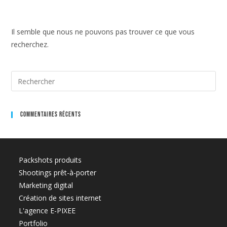
Skip
to
content
Il semble que nous ne pouvons pas trouver ce que vous
recherchez.
Search
for:
Commentaires Récents
Packshots produits
Shootings prêt-à-porter
Marketing digital
Création de sites internet
L'agence E-PIXEE
Portfolio